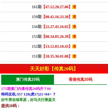
161期
【47.12.20.27.06】
准
159期
【08.42.16.33.30】
准
156期
【22.27.45.16.02】
准
153期
【08.34.05.26.39】
准
152期
【13.12.03.10.43】
准
151期
【18.35.36.01.08】
准
天天好彩【传真20码】
澳门传真20码
香港传真20码
175期澳门内幕传真20码开？00
特码玄机:357 128(虎17)21+04= ？
好牛养在绿草原，好马天行乘蓝天
提供20码：