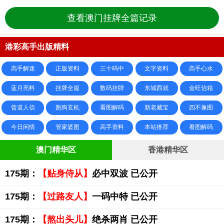
查看澳门挂牌全篇记录
港彩高手出版精料
高手解迷
正版资料
三十码中
文字资料
高手心水
蓝月亮料
挂牌全篇
数码挂牌
东城西就
金旺信箱
曾道人信
跑狗玄机
看图解码
新老藏宝
四不像图
今日闲情
管家婆图
高手资料
本站推荐
看图解码
澳门精华区
香港精华区
175期：
【贴身侍从】
必中双波 已公开
175期：
【过路友人】
一码中特 已公开
175期：
【熬出头儿】
绝杀两肖 已公开