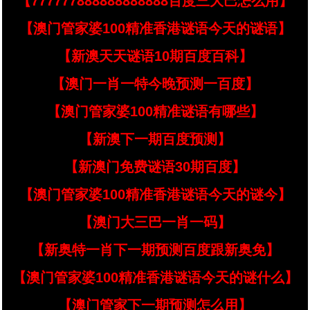
【777777888888888888百度三大巴怎么用】
【澳门管家婆100精准香港谜语今天的谜语】
【新澳天天谜语10期百度百科】
【澳门一肖一特今晚预测一百度】
【澳门管家婆100精准谜语有哪些】
【新澳下一期百度预测】
【新澳门免费谜语30期百度】
【澳门管家婆100精准香港谜语今天的谜今】
【澳门大三巴一肖一码】
【新奥特一肖下一期预测百度跟新奥免】
【澳门管家婆100精准香港谜语今天的谜什么】
【澳门管家下一期预测怎么用】