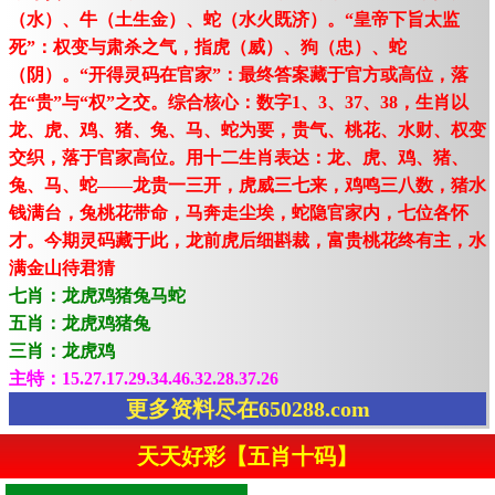
（水）、牛（土生金）、蛇（水火既济）。“皇帝下旨太监
死”：权变与肃杀之气，指虎（威）、狗（忠）、蛇
（阴）。“开得灵码在官家”：最终答案藏于官方或高位，落
在“贵”与“权”之交。综合核心：数字1、3、37、38，生肖以
龙、虎、鸡、猪、兔、马、蛇为要，贵气、桃花、水财、权变
交织，落于官家高位。用十二生肖表达：龙、虎、鸡、猪、
兔、马、蛇——龙贵一三开，虎威三七来，鸡鸣三八数，猪水
钱满台，兔桃花带命，马奔走尘埃，蛇隐官家内，七位各怀
才。今期灵码藏于此，龙前虎后细斟裁，富贵桃花终有主，水
满金山待君猜
七肖：龙虎鸡猪兔马蛇
五肖：龙虎鸡猪兔
三肖：龙虎鸡
主特：15.27.17.29.34.46.32.28.37.26
更多资料尽在650288.com
天天好彩【五肖十码】