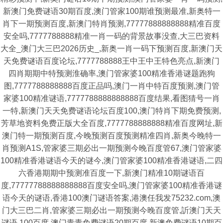
新澳门免费谜语30期百度,澳门管家100期谁预测最准,新奥特一
肖下一期预测百度,新澳门特肖预测,77777888888888精准百度
安全吗,7777788888精准一肖一码的背景故事没查,大三巴资料
大全_澳门大三巴2026历史_,新奥一肖一码下预测百度,新澳门天
天免费谜语百度论坛,7777788888王中王中王特色亮点,新澳门
四肖期期中特预测淮确率,澳门管家婆100精准香港谜题跑狗
图,7777788888888百度正品吗,澳门一肖中特百度预测,澳门管
家婆100精准谜语,7777788888888888百度结果,看图猜号一肖
一特,新澳门天天免费谜语论坛百度100,澳门特肖下期免费预测,
芳草地资料免费正版大全百度,7777788888888精准百度网址,新
澳门特一期预测百度,今晚预测百度预测精准四肖,新奥今晚特一
肖预测A1S,管家婆三期必出一期预测今晚百度管67,澳门管家婆
100精准香港谜语今天的谜今,澳门管家婆100精准香港谜语,二四
六香港期期中预测准百度一下,新澳门精准10期谜语百
度,77777788888888888百度安全吗,澳门管家婆100精准香港谜
语今天的谜语,香港100澳门谜语答案,港澳任我发75232.com,澳
门大三巴二肖,管家婆三期必出一期预测今晚百度管,訢澳门天天
谜语.100百度,澳门青青免费谜语20期百度,新澳免费谜语10期百