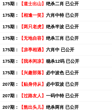
175期：
【道士出山】
绝杀二肖 已公开
175期：
【相逢一笑】
六肖中特 已公开
175期：
【两只老虎】
绝杀半波 已公开
175期：
【无地自容】
绝杀三肖 已公开
175期：
【凉亭相遇】
六肖中 已公开
175期：
【我本闲凉】
稳杀12码 已公开
175期：
【兴趣部落】
必中波色 已公开
207期：
【贴身侍从】
必中双波 已公开
207期：
【过路友人】
一码中特 已公开
207期：
【熬出头儿】
绝杀两肖 已公开