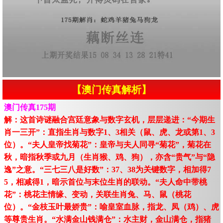
【澳门传真解析】
澳门传真175期
解：这首诗谜融合宫廷意象与数字玄机，层层递进：“今期生
肖一三开”：直指生肖与数字1、3相关（鼠、虎、龙或第1、3
位）。“夫人皇帝找菊花”：皇帝与夫人同寻“菊花”，菊花在
秋，暗指秋季或九月（生肖猴、鸡、狗），亦含“贵气”与“隐
逸”之意。“三七三八是好数”：37、38为关键数字，相加得7
5，相减得1，暗示首位与末位生肖的联动。“夫人命中带桃
花”：桃花主情缘、变动，关联生肖兔、马、鼠（桃花
位）。“金枝玉叶最娇贵”：喻皇室血脉，指龙、凤（鸡）、虎
等尊贵生肖。“水满金山钱满仓”：水主财，金山满仓，指猪