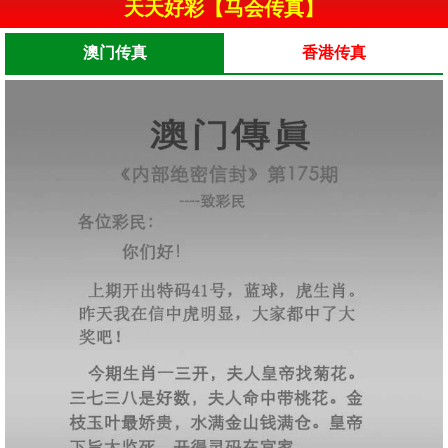
天天好彩【马会传真】
澳门传真
香港传真