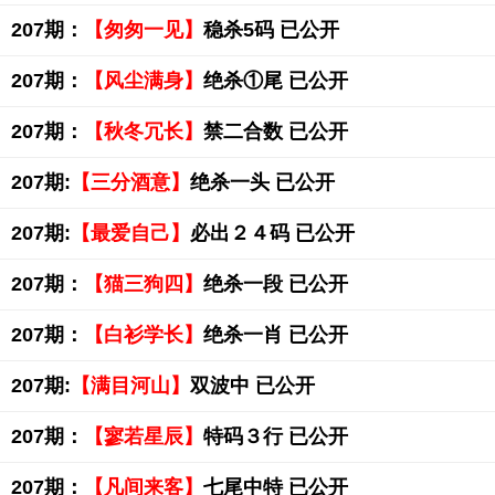
207期：
【匆匆一见】
稳杀5码 已公开
207期：
【风尘满身】
绝杀①尾 已公开
207期：
【秋冬冗长】
禁二合数 已公开
207期:
【三分酒意】
绝杀一头 已公开
207期:
【最爱自己】
必出２４码 已公开
207期：
【猫三狗四】
绝杀一段 已公开
207期：
【白衫学长】
绝杀一肖 已公开
207期:
【满目河山】
双波中 已公开
207期：
【寥若星辰】
特码３行 已公开
207期：
【凡间来客】
七尾中特 已公开