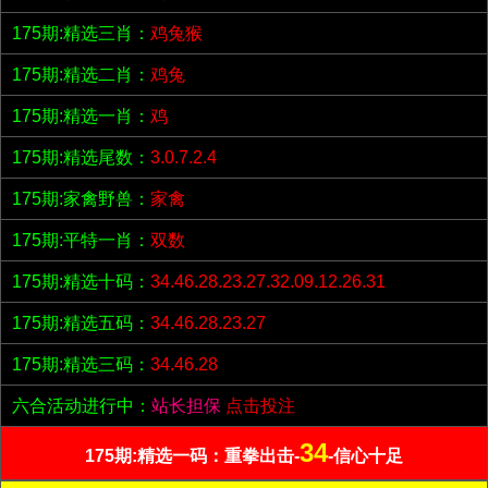
175期:精选三肖：
鸡兔猴
175期:精选二肖：
鸡兔
175期:精选一肖：
鸡
175期:精选尾数：
3.0.7.2.4
175期:家禽野兽：
家禽
175期:平特一肖：
双数
175期:精选十码：
34.46.28.23.27.32.09.12.26.31
175期:精选五码：
34.46.28.23.27
175期:精选三码：
34.46.28
六合活动进行中：
站长担保
点击投注
34
175期:精选一码：重拳出击-
-信心十足