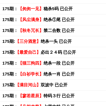
175期：
【匆匆一见】
稳杀5码 已公开
175期：
【风尘满身】
绝杀①尾 已公开
175期：
【秋冬冗长】
禁二合数 已公开
175期:
【三分酒意】
绝杀一头 已公开
175期:
【最爱自己】
必出２４码 已公开
175期：
【猫三狗四】
绝杀一段 已公开
175期：
【白衫学长】
绝杀一肖 已公开
175期:
【满目河山】
双波中 已公开
175期：
【寥若星辰】
特码３行 已公开