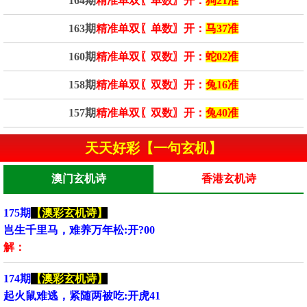
164期
精准单双〖单数〗开：
狗21准
163期
精准单双〖单数〗开：
马37准
160期
精准单双〖双数〗开：
蛇02准
158期
精准单双〖双数〗开：
兔16准
157期
精准单双〖双数〗开：
兔40准
天天好彩【一句玄机】
澳门玄机诗
香港玄机诗
175期
【澳彩玄机诗】
岂生千里马，难养万年松:开?00
解：
174期
【澳彩玄机诗】
起火鼠难逃，紧随两被吃:开虎41