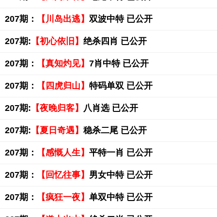
207期：
【川岛出逃】
双波中特 已公开
207期:
【初心依旧】
绝杀四肖 已公开
207期：
【真知灼见】
7肖中特 已公开
207期：
【四虎归山】
特码单双 已公开
207期:
【夜晚归客】
八肖选 已公开
207期:
【夏日奇遇】
稳杀二尾 已公开
207期：
【感慨人生】
平特一肖 已公开
207期：
【回忆往事】
男女中特 已公开
207期：
【疯狂一夜】
单双中特 已公开