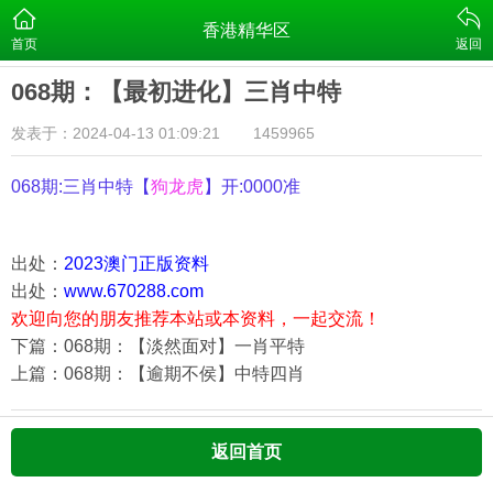
香港精华区
首页
返回
068期：【最初进化】三肖中特
发表于：2024-04-13 01:09:21
1459965
068期:三肖中特【
狗龙虎
】开:0000准
出处：
2023澳门正版资料
出处：
www.670288.com
欢迎向您的朋友推荐本站或本资料，一起交流！
下篇：068期：【淡然面对】一肖平特
上篇：068期：【逾期不侯】中特四肖
返回首页