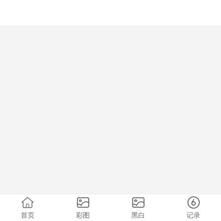
首页
彩图
黑白
记录