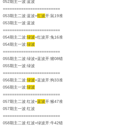
052期主一波:蓝波
=========================
053期主二波:蓝波+
红波
开:鼠19准
053期主一波:蓝波
=========================
054期主二波:
绿波
+红波开:兔16准
054期主一波:
绿波
=========================
055期主二波:绿波+蓝波开:猪08错
055期主一波:绿波
=========================
056期主二波:
绿波
+蓝波开:狗33准
056期主一波:
绿波
=========================
057期主二波:红波+
蓝波
开:猴47准
057期主一波:
红
波
=========================
058期主二波:红波+绿波开:牛42错