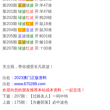
第200期
蓝
波
绿
波
开:羊47准
第201期
绿
波
红
波
开:羊47错
第202期
绿
波
红
波
开:狗20错
第203期
绿
波
红
波
开:鼠18准
第204期
红
波
蓝
波
开:鼠30准
第205期
蓝
波
绿
波
开:蛇01错
第206期
蓝
波
绿
波
开:猴10准
第207期
绿
波
红
波
开:？00准
关注我，带你感受非凡双波！
出处：
2023澳门正版资料
出处：
www.670288.com
欢迎向您的朋友推荐本站或本资料，一起交流！
下篇：207期：【过路友人】一码中特
上篇：175期：【兴趣部落】必中波色