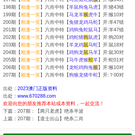
198期【
相逢一笑
】六肖中特【
羊鼠狗兔马虎
】开:猪43错
199期【
相逢一笑
】六肖中特【
马龙羊
猴
虎牛
】开:猴10对
200期【
相逢一笑
】六肖中特【
兔猪龙鸡马蛇
】开:羊47错
201期【
相逢一笑
】六肖中特【
鸡狗兔蛇鼠马
】开:羊47错
202期【
相逢一笑
】六肖中特【
鸡蛇猪
狗
鼠虎
】开:狗20对
203期【
相逢一笑
】六肖中特【
羊龙鸡
鼠
马蛇
】开:鼠18对
204期【
相逢一笑
】六肖中特【
鸡狗龙
鼠
马羊
】开:鼠30对
205期【
相逢一笑
】六肖中特【
马牛虎猴
蛇
羊
】开:蛇01对
206期【
相逢一笑
】六肖中特【
龙蛇鸡狗兔
猴
】开:猴10对
207期【
相逢一笑
】六肖中特【
狗猴龙猪牛蛇
】开:？00对
出处：
2023澳门正版资料
出处：
www.670288.com
欢迎向您的朋友推荐本站或本资料，一起交流！
下篇：207期：【两只老虎】绝杀半波
上篇：207期：【道士出山】绝杀二肖