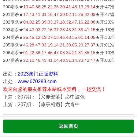
200期杀★
10.40.36.25.22.35.30.41.48.13.29.14
★开:47准
201期杀★
17.43.41.31.16.47.30.02.11.25.32.09
★开:47错
202期杀★
04.02.25.39.33.27.18.32.47.16.22.08
★开:20准
203期杀★
24.43.03.22.16.37.28.45.31.35.41.15
★开:18准
204期杀★
25.45.12.19.27.03.46.48.35.01.14.05
★开:30准
205期杀★
46.28.47.03.19.14.21.39.05.29.27.37
★开:01准
206期杀★
01.22.36.17.46.47.03.34.21.31.35.15
★开:10准
207期杀★
22.10.46.43.41.04.48.31.14.23.42.47
★开:00准
出处：
2023澳门正版资料
出处：
www.670288.com
欢迎向您的朋友推荐本站或本资料，一起交流！
下篇：207期：【兴趣部落】必中波色
上篇：207期：【凉亭相遇】六肖中
返回首页