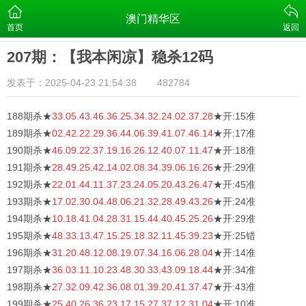
澳门精华区
首页
返回
207期：【我本闲凉】稳杀12码
发表于：2025-04-23 21:54:38
482784
188期杀★
33.05.43.46.36.25.34.32.24.02.37.28
★开:15准
189期杀★
02.42.22.29.36.44.06.39.41.07.46.14
★开:17准
190期杀★
46.09.22.37.19.16.26.12.40.07.11.47
★开:18准
191期杀★
28.49.25.42.14.02.08.34.39.06.16.26
★开:29准
192期杀★
22.01.44.11.37.23.24.05.20.43.26.47
★开:45准
193期杀★
17.02.30.04.48.06.21.32.28.49.43.26
★开:24准
194期杀★
10.18.41.04.28.31.15.44.40.45.25.26
★开:29准
195期杀★
48.33.13.47.15.25.18.32.11.45.39.23
★开:25错
196期杀★
31.20.48.12.08.19.07.34.16.06.28.04
★开:14准
197期杀★
36.03.11.10.23.48.30.33.43.09.18.44
★开:34准
198期杀★
27.32.09.42.36.08.01.39.20.41.37.47
★开:43准
199期杀★
25.40.26.36.23.17.15.27.37.12.31.04
★开:10准